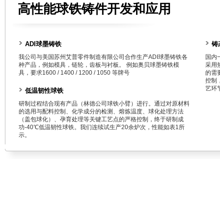
高性能球铁铸件开发和应用
ADI球墨铸铁
铸
我公司与美国苏州艾普零件制造有限公司合作生产ADI球墨铸铁各
国内一
种产品，例如模具，链轮，齿板与衬板。 例如奥贝球墨铸铁模
采用
具，要求1600 / 1400 / 1200 / 1050 等牌号
的需
控制
艺环
低温韧性球铁
研制过程结合现有产品（林德公司球铁小臂）进行。通过对原材料
的选用与配料控制、化学成分的检测、熔炼温度、球化处理方法
（盖包球化）、孕育处理等关键工艺点的严格控制，终于研制成
功-40℃低温韧性球铁。我们连续试生产20余炉次，性能如表1所
示。